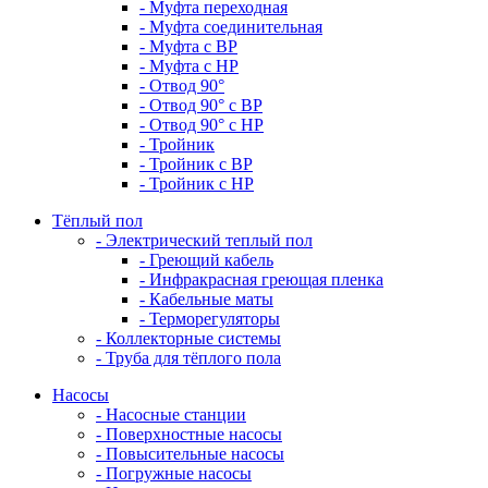
- Муфта переходная
- Муфта соединительная
- Муфта с ВР
- Муфта с НР
- Отвод 90°
- Отвод 90° с ВР
- Отвод 90° с НР
- Тройник
- Тройник с ВР
- Тройник с НР
Тёплый пол
- Электрический теплый пол
- Греющий кабель
- Инфракрасная греющая пленка
- Кабельные маты
- Терморегуляторы
- Коллекторные системы
- Труба для тёплого пола
Насосы
- Насосные станции
- Поверхностные насосы
- Повысительные насосы
- Погружные насосы