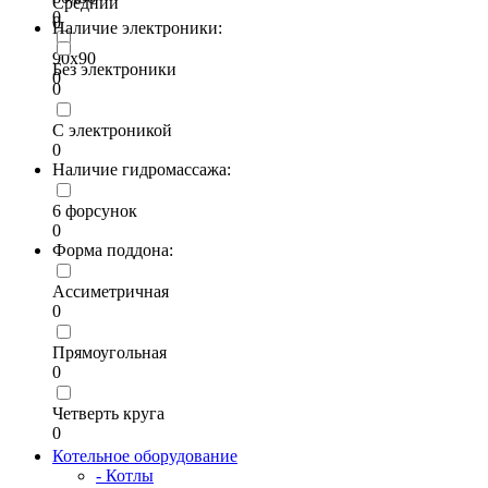
Средний
0
0
Наличие электроники:
90х90
Без электроники
0
0
С электроникой
0
Наличие гидромассажа:
6 форсунок
0
Форма поддона:
Ассиметричная
0
Прямоугольная
0
Четверть круга
0
Котельное оборудование
- Котлы