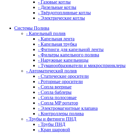
- Газовые котлы
- Дизельные котлы
- Твёрдотопливные котлы
- Электрические котлы
Системы Полива
- Капельный полив
- Капельная лента
- Капельная трубка
- Фитинги для капельной ленты
- Фильтры капельного полива
- Наружные капельницы
- Туманообразователи и микроспринклеры
- Автоматический полив
- Статические оросители
- Роторные оросители
- Сопла веерные
- Сопла баблеры
- Сопла полосовые
- Сопла MP ротатор
- Электромагнитные клапана
- Контроллеры полива
- Трубы и фитинги ПНД
- Трубы ПНД
- Кран шаровой