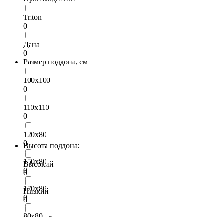
Triton
0
Дана
0
Размер поддона, см
100х100
0
110х110
0
120х80
0
Высота поддона:
150х80
Высокий
0
0
170х80
Низкий
0
0
80х80