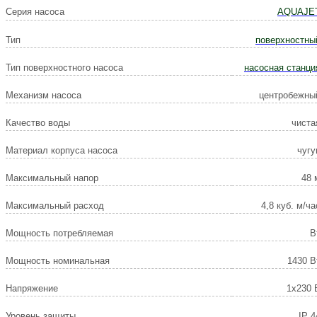
Серия насоса
AQUAJE
Тип
поверхностны
Тип поверхностного насоса
насосная станци
Механизм насоса
центробежны
Качество воды
чиста
Материал корпуса насоса
чугу
Максимальный напор
48 
Максимальный расход
4,8 куб. м/ча
Мощность потребляемая
В
Мощность номинальная
1430 В
Напряжение
1х230 
Уровень защиты
IP 4