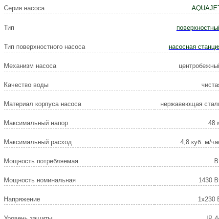
Серия насоса
AQUAJE
Тип
поверхностны
Тип поверхностного насоса
насосная станци
Механизм насоса
центробежны
Качество воды
чиста
Материал корпуса насоса
нержавеющая стал
Максимальный напор
48 
Максимальный расход
4,8 куб. м/ча
Мощность потребляемая
В
Мощность номинальная
1430 В
Напряжение
1х230 
Уровень защиты
IP 4