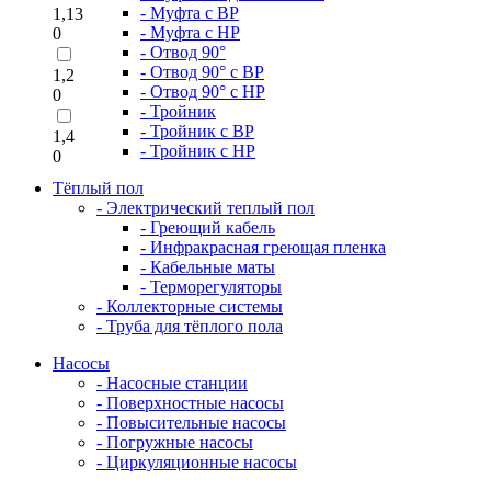
- Муфта с ВР
1,13
- Муфта с НР
0
- Отвод 90°
- Отвод 90° с ВР
1,2
- Отвод 90° с НР
0
- Тройник
- Тройник с ВР
1,4
- Тройник с НР
0
Тёплый пол
- Электрический теплый пол
- Греющий кабель
- Инфракрасная греющая пленка
- Кабельные маты
- Терморегуляторы
- Коллекторные системы
- Труба для тёплого пола
Насосы
- Насосные станции
- Поверхностные насосы
- Повысительные насосы
- Погружные насосы
- Циркуляционные насосы