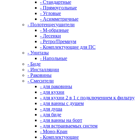
- Стандартные
- Прямоугольные
- Угловые
- Асимметричные
- Полотенцесушители
- М-образные
- Лесенки
- Ретро/Премиум
- Комплектующие для ПС
- Унитазы
- Напольные
- Биде
- Инсталляции
- Раковины
- Смесители
- для раковины
- для кухни
- для кухни 2 в 1 с подключением к фильтру
- для ванны с душем
- для душа
- для биде
- для ванны на борт
- для встраиваемых систем
- Моно-Кран
- Комплектующие