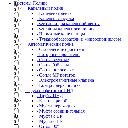
0
Системы Полива
0,58
- Капельный полив
0
- Капельная лента
40
- Капельная трубка
0
0,63
- Фитинги для капельной ленты
0
- Фильтры капельного полива
42
- Наружные капельницы
0
0,65
- Туманообразователи и микроспринклеры
0
- Автоматический полив
47
- Статические оросители
0
0,72
- Роторные оросители
0
- Сопла веерные
48
- Сопла баблеры
0
0,75
- Сопла полосовые
0
- Сопла MP ротатор
60
- Электромагнитные клапана
0
0,76
- Контроллеры полива
0
- Трубы и фитинги ПНД
63
- Трубы ПНД
0
0,83
- Кран шаровой
0
- Муфта переходная
66
- Муфта соединительная
0
- Муфта с ВР
0,95
- Муфта с НР
0
75
- Отвод 90°