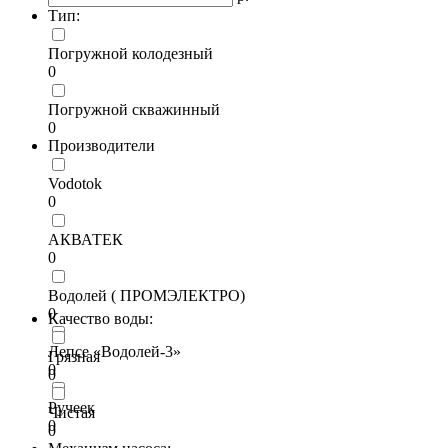
Тип:
Погружной колодезный
0
Погружной скважинный
0
Производители
Vodotok
0
АКВАТЕК
0
Водолей ( ПРОМЭЛЕКТРО)
0
Качество воды:
Лепсе «Водолей-3»
Грязная
0
0
Ручеек
Чистая
0
0