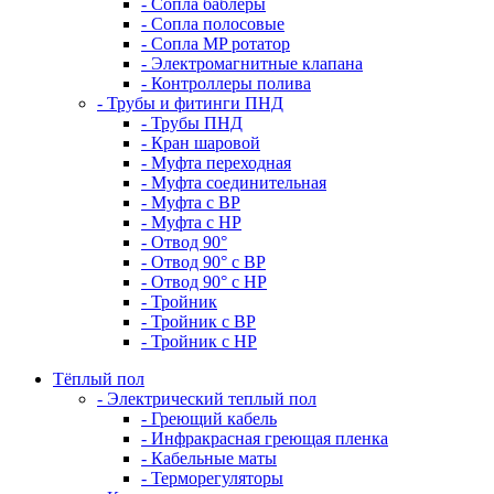
- Сопла баблеры
- Сопла полосовые
- Сопла MP ротатор
- Электромагнитные клапана
- Контроллеры полива
- Трубы и фитинги ПНД
- Трубы ПНД
- Кран шаровой
- Муфта переходная
- Муфта соединительная
- Муфта с ВР
- Муфта с НР
- Отвод 90°
- Отвод 90° с ВР
- Отвод 90° с НР
- Тройник
- Тройник с ВР
- Тройник с НР
Тёплый пол
- Электрический теплый пол
- Греющий кабель
- Инфракрасная греющая пленка
- Кабельные маты
- Терморегуляторы