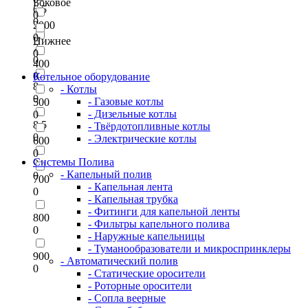
Боковое
6,5
0
0
2000
0
Нижнее
7
0
0
400
0
Котельное оборудование
8
- Котлы
0
- Газовые котлы
500
- Дизельные котлы
0
8,5
- Твёрдотопливные котлы
0
- Электрические котлы
600
0
Системы Полива
9
- Капельный полив
0
700
- Капельная лента
0
- Капельная трубка
- Фитинги для капельной ленты
800
- Фильтры капельного полива
0
- Наружные капельницы
- Туманообразователи и микроспринклеры
900
- Автоматический полив
0
- Статические оросители
- Роторные оросители
- Сопла веерные