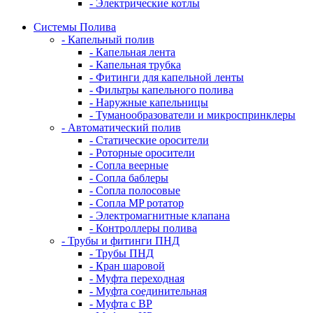
- Электрические котлы
Системы Полива
- Капельный полив
- Капельная лента
- Капельная трубка
- Фитинги для капельной ленты
- Фильтры капельного полива
- Наружные капельницы
- Туманообразователи и микроспринклеры
- Автоматический полив
- Статические оросители
- Роторные оросители
- Сопла веерные
- Сопла баблеры
- Сопла полосовые
- Сопла MP ротатор
- Электромагнитные клапана
- Контроллеры полива
- Трубы и фитинги ПНД
- Трубы ПНД
- Кран шаровой
- Муфта переходная
- Муфта соединительная
- Муфта с ВР