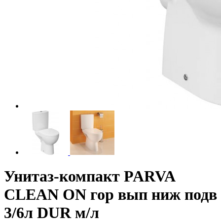
Унитаз-компакт PARVA
CLEAN ON гор вып ниж подв
3/6л DUR м/л