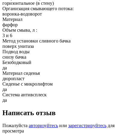
горизонтальное (в стену)
Организация смывающего потока:
воронка-водоворот
Материал
фарфор
Объем смыва, л :
3 и 6
Метод установки сливного бачка
поверх унитаза
Подвод воды
снизу бачка
Безободковый
да
Материал сиденья
дюропласт
Сиденье с микролифтом
да
Система антивсплеск
да
Написать отзыв
Пожалуйста
авторизуйтесь
или
зарегистрируйтесь
для
просмотра