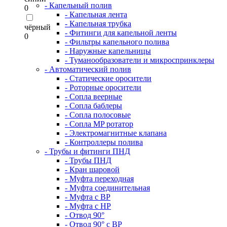
- Капельный полив
0
- Капельная лента
- Капельная трубка
чёрный
- Фитинги для капельной ленты
0
- Фильтры капельного полива
- Наружные капельницы
- Туманообразователи и микроспринклеры
- Автоматический полив
- Статические оросители
- Роторные оросители
- Сопла веерные
- Сопла баблеры
- Сопла полосовые
- Сопла MP ротатор
- Электромагнитные клапана
- Контроллеры полива
- Трубы и фитинги ПНД
- Трубы ПНД
- Кран шаровой
- Муфта переходная
- Муфта соединительная
- Муфта с ВР
- Муфта с НР
- Отвод 90°
- Отвод 90° с ВР