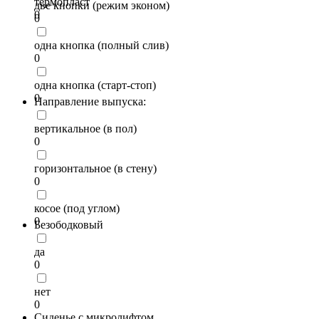
термопласт
две кнопки (режим эконом)
0
0
одна кнопка (полный слив)
0
одна кнопка (старт-стоп)
0
Направление выпуска:
вертикальное (в пол)
0
горизонтальное (в стену)
0
косое (под углом)
0
Безободковый
да
0
нет
0
Сиденье с микролифтом