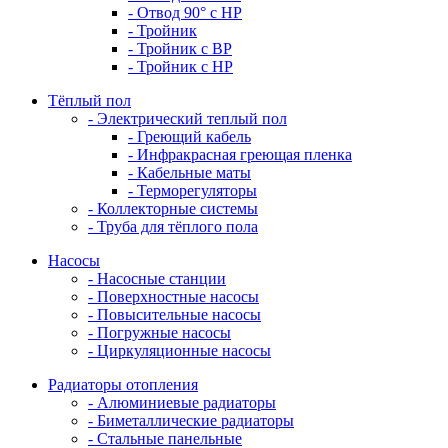
- Отвод 90° с НР
- Тройник
- Тройник с ВР
- Тройник с НР
Тёплый пол
- Электрический теплый пол
- Греющий кабель
- Инфракрасная греющая пленка
- Кабельные маты
- Терморегуляторы
- Коллекторные системы
- Труба для тёплого пола
Насосы
- Насосные станции
- Поверхностные насосы
- Повысительные насосы
- Погружные насосы
- Циркуляционные насосы
Радиаторы отопления
- Алюминиевые радиаторы
- Биметаллические радиаторы
- Стальные панельные