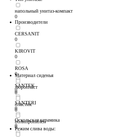
напольный унитаз-компакт
0
Производители
CERSANIT
0
KIROVIT
0
ROSA
0
Материал сиденья
SANTEK
дюропласт
0
0
SANTERI
пластик
0
0
Оскольская керамика
полипропилен
0
0
Режим слива воды: