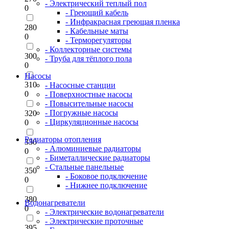
- Электрический теплый пол
0
- Греющий кабель
- Инфракрасная греющая пленка
280
- Кабельные маты
0
- Терморегуляторы
- Коллекторные системы
300
- Труба для тёплого пола
0
Насосы
310
- Насосные станции
0
- Поверхностные насосы
- Повысительные насосы
- Погружные насосы
320
- Циркуляционные насосы
0
Радиаторы отопления
330
- Алюминиевые радиаторы
0
- Биметаллические радиаторы
- Стальные панельные
350
- Боковое подключение
0
- Нижнее подключение
380
Водонагреватели
0
- Электрические водонагреватели
- Электрические проточные
395