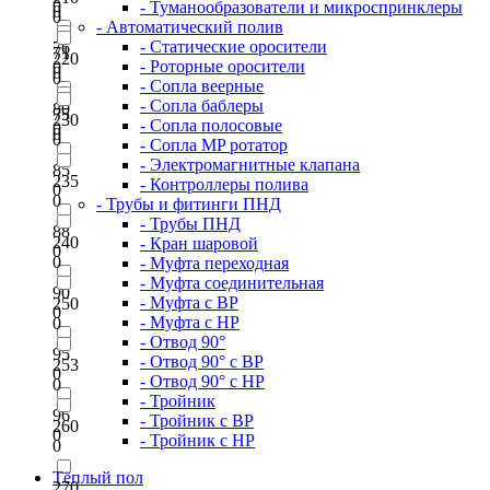
0
- Туманообразователи и микроспринклеры
0
0
- Автоматический полив
- Статические оросители
76
71
220
- Роторные оросители
0
0
0
- Сопла веерные
- Сопла баблеры
80
75
230
- Сопла полосовые
0
0
0
- Сопла MP ротатор
- Электромагнитные клапана
85
235
- Контроллеры полива
0
0
- Трубы и фитинги ПНД
- Трубы ПНД
88
240
- Кран шаровой
0
0
- Муфта переходная
- Муфта соединительная
90
- Муфта с ВР
250
0
- Муфта с НР
0
- Отвод 90°
95
- Отвод 90° с ВР
253
0
- Отвод 90° с НР
0
- Тройник
96
- Тройник с ВР
260
0
- Тройник с НР
0
Тёплый пол
270