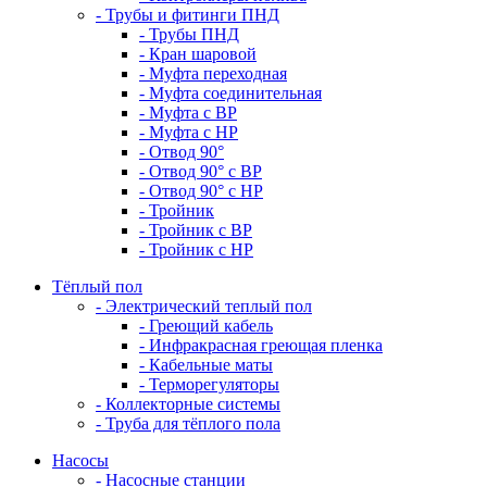
- Трубы и фитинги ПНД
- Трубы ПНД
- Кран шаровой
- Муфта переходная
- Муфта соединительная
- Муфта с ВР
- Муфта с НР
- Отвод 90°
- Отвод 90° с ВР
- Отвод 90° с НР
- Тройник
- Тройник с ВР
- Тройник с НР
Тёплый пол
- Электрический теплый пол
- Греющий кабель
- Инфракрасная греющая пленка
- Кабельные маты
- Терморегуляторы
- Коллекторные системы
- Труба для тёплого пола
Насосы
- Насосные станции