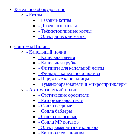
Котельное оборудование
- Котлы
- Газовые котлы
- Дизельные котлы
- Твёрдотопливные котлы
- Электрические котлы
Системы Полива
- Капельный полив
- Капельная лента
- Капельная трубка
- Фитинги для капельной ленты
- Фильтры капельного полива
- Наружные капельницы
- Туманообразователи и микроспринклеры
- Автоматический полив
- Статические оросители
- Роторные оросители
- Сопла веерные
- Сопла баблеры
- Сопла полосовые
- Сопла MP ротатор
- Электромагнитные клапана
- Контроллеры полива