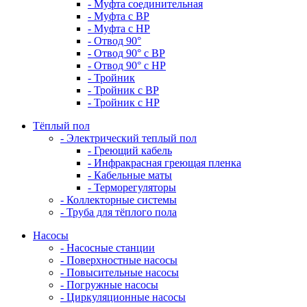
- Муфта соединительная
- Муфта с ВР
- Муфта с НР
- Отвод 90°
- Отвод 90° с ВР
- Отвод 90° с НР
- Тройник
- Тройник с ВР
- Тройник с НР
Тёплый пол
- Электрический теплый пол
- Греющий кабель
- Инфракрасная греющая пленка
- Кабельные маты
- Терморегуляторы
- Коллекторные системы
- Труба для тёплого пола
Насосы
- Насосные станции
- Поверхностные насосы
- Повысительные насосы
- Погружные насосы
- Циркуляционные насосы